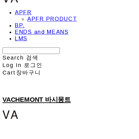
APFR
APFR PRODUCT
BP.
ENDS and MEANS
LMS
Search
검색
Log In
로그인
Cart
장바구니
VACHEMONT 바시몽트