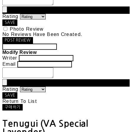
Rating
SAVE
Photo Review
No Reviews Have Been Created.
POST REVIEW
Modify Review
Writer
Email
Rating
SAVE
Return To List
구매하기
Tenugui (VA Special