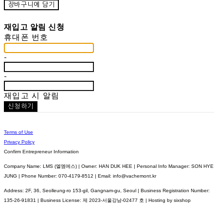
장바구니에 담기
재입고 알림 신청
휴대폰 번호
-
-
재입고 시 알림
신청하기
Terms of Use
Privacy Policy
Confirm Entrepreneur Information
Company Name: LMS (엘엠에스) | Owner: HAN DUK HEE | Personal Info Manager: SON HYE
JUNG | Phone Number: 070-4179-8512 | Email: info@vachemont.kr
Address: 2F, 36, Seolleung-ro 153-gil, Gangnam-gu, Seoul | Business Registration Number:
135-26-91831
| Business License:
제 2023-서울강남-02477 호
| Hosting by sixshop