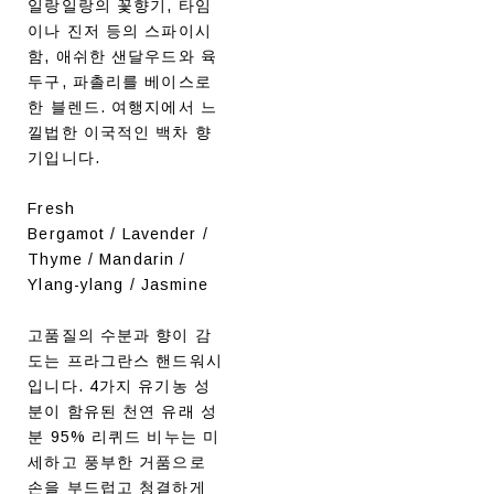
일랑일랑의 꽃향기, 타임
이나 진저 등의 스파이시
함, 애쉬한 샌달우드와 육
두구, 파촐리를 베이스로
한 블렌드. 여행지에서 느
낄법한 이국적인 백차 향
기입니다.
Fresh
Bergamot / Lavender /
Thyme / Mandarin /
Ylang-ylang / Jasmine
고품질의 수분과 향이 감
도는 프라그란스 핸드워시
입니다. 4가지 유기농 성
분이 함유된 천연 유래 성
분 95% 리퀴드 비누는 미
세하고 풍부한 거품으로
손을 부드럽고 청결하게