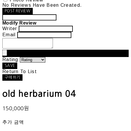
No Reviews Have Been Created.
POST REVIEW
Modify Review
Writer
Email
Rating
SAVE
Return To List
구매하기
old herbarium 04
150,000원
추가 금액