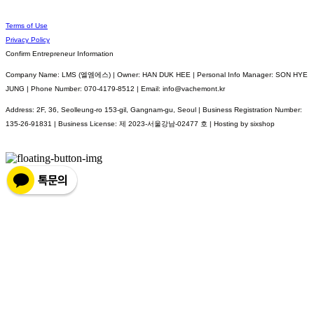
Terms of Use
Privacy Policy
Confirm Entrepreneur Information
Company Name: LMS (엘엠에스) | Owner: HAN DUK HEE | Personal Info Manager: SON HYE
JUNG | Phone Number: 070-4179-8512 | Email: info@vachemont.kr
Address: 2F, 36, Seolleung-ro 153-gil, Gangnam-gu, Seoul | Business Registration Number:
135-26-91831
| Business License:
제 2023-서울강남-02477 호
| Hosting by sixshop