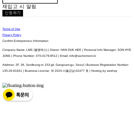
재입고 시 알림
신청하기
Terms of Use
Privacy Policy
Confirm Entrepreneur Information
Company Name: LMS (엘엠에스) | Owner: HAN DUK HEE | Personal Info Manager: SON HYE
JUNG | Phone Number: 070-4179-8512 | Email: info@vachemont.kr
Address: 2F, 36, Seolleung-ro 153-gil, Gangnam-gu, Seoul | Business Registration Number:
135-26-91831
| Business License:
제 2023-서울강남-02477 호
| Hosting by sixshop