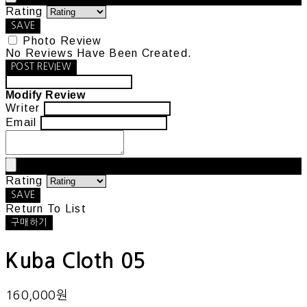
Rating
SAVE
Photo Review
No Reviews Have Been Created.
POST REVIEW
Modify Review
Writer
Email
Rating
SAVE
Return To List
구매하기
Kuba Cloth 05
160,000원