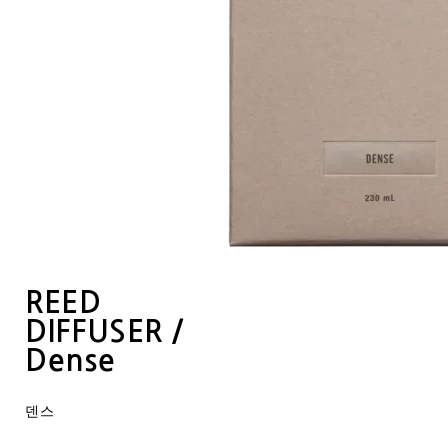
REED
DIFFUSER /
Dense
덴스