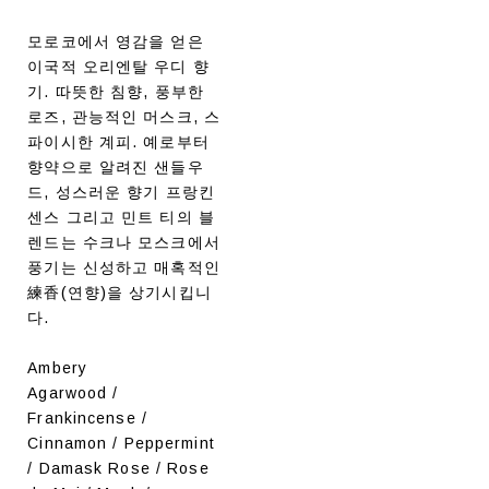
모로코에서 영감을 얻은
이국적 오리엔탈 우디 향
기. 따뜻한 침향, 풍부한
로즈, 관능적인 머스크, 스
파이시한 계피. 예로부터
향약으로 알려진 샌들우
드, 성스러운 향기 프랑킨
센스 그리고 민트 티의 블
렌드는 수크나 모스크에서
풍기는 신성하고 매혹적인
練香(연향)을 상기시킵니
다.
Ambery
Agarwood /
Frankincense /
Cinnamon / Peppermint
/ Damask Rose / Rose