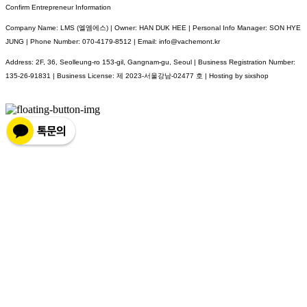
Confirm Entrepreneur Information
Company Name: LMS (엘엠에스) | Owner: HAN DUK HEE | Personal Info Manager: SON HYE
JUNG | Phone Number: 070-4179-8512 | Email: info@vachemont.kr
Address: 2F, 36, Seolleung-ro 153-gil, Gangnam-gu, Seoul | Business Registration Number:
135-26-91831
| Business License:
제 2023-서울강남-02477 호
| Hosting by sixshop