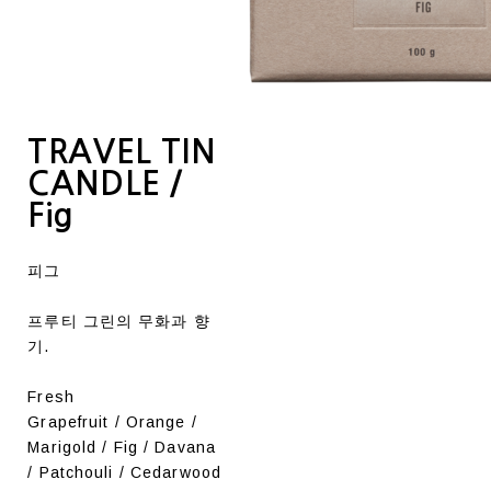
TRAVEL TIN
CANDLE /
Fig
피그
프루티 그린의 무화과 향
기.
Fresh
Grapefruit / Orange /
Marigold / Fig / Davana
/ Patchouli / Cedarwood