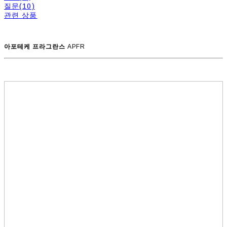
질문(10)
관련 상품
아포테케 프라그란스
APFR