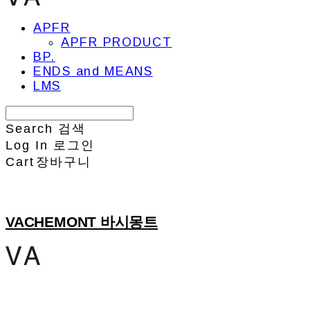
APFR
APFR PRODUCT
BP.
ENDS and MEANS
LMS
Search
검색
Log In
로그인
Cart
장바구니
VACHEMONT 바시몽트